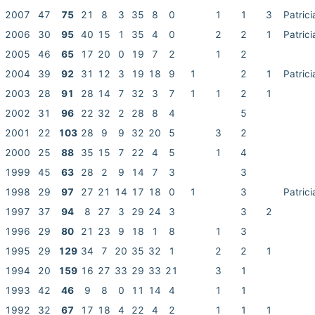
2007
47
75
21
8
3
35
8
0
1
1
3
Patrici
2006
30
95
40
15
1
35
4
0
2
2
1
Patrici
2005
46
65
17
20
0
19
7
2
1
2
2004
39
92
31
12
3
19
18
9
1
2
1
Patrici
2003
28
91
28
14
7
32
3
7
1
1
2
1
2002
31
96
22
32
2
28
8
4
5
2001
22
103
28
9
9
32
20
5
3
2
2000
25
88
35
15
7
22
4
5
1
4
1999
45
63
28
2
9
14
7
3
3
1998
29
97
27
21
14
17
18
0
1
3
Patrici
1997
37
94
8
27
3
29
24
3
3
2
1996
29
80
21
23
9
18
1
8
1
3
1995
29
129
34
7
20
35
32
1
2
2
1
1994
20
159
16
27
33
29
33
21
3
1
1993
42
46
9
8
0
11
14
4
1
1
1992
32
67
17
18
4
22
4
2
1
1
1