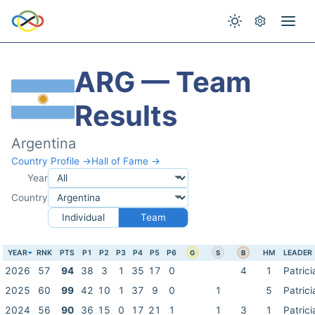
ARG — Team
Results
Argentina
Country Profile →
Hall of Fame →
Year
Country
Individual
Team
YEAR
RNK
PTS
P1
P2
P3
P4
P5
P6
HM
LEADER
G
S
B
2026
57
94
38
3
1
35
17
0
4
1
Patrici
2025
60
99
42
10
1
37
9
0
1
5
Patrici
2024
56
90
36
15
0
17
21
1
1
3
1
Patrici