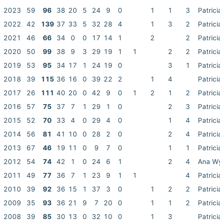
2023
59
96
38
20
5
24
9
0
1
1
3
Patrici
2022
42
139
37
33
5
32
28
4
1
3
2
Patrici
2021
46
66
34
0
0
17
14
1
2
2
Patrici
2020
50
99
38
9
3
29
19
1
1
2
2
Patrici
2019
53
95
34
17
1
24
19
0
3
1
Patrici
2018
39
115
36
16
0
39
22
2
1
4
Patrici
2017
26
111
40
20
0
42
9
0
1
2
1
2
Patrici
2016
57
75
37
7
1
29
1
0
2
3
Patrici
2015
52
70
33
4
0
29
4
0
1
4
Patrici
2014
56
81
41
10
0
28
2
0
2
4
Patrici
2013
67
46
19
11
0
9
7
0
1
1
Patrici
2012
54
74
42
1
0
24
6
1
2
4
Ana W
2011
49
77
36
7
1
23
9
1
1
4
Patrici
2010
39
92
36
15
1
37
3
0
1
2
2
Patrici
2009
35
93
36
21
9
7
20
0
1
1
2
Patrici
2008
39
85
30
13
0
32
10
0
1
3
Patrici