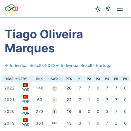
Tiago Oliveira
Marques
← Individual Results 2022
← Individual Results Portugal
YEAR
CTRY
RNK
AWD
PTS
P1
P2
P3
P4
P5
P6
2022
146
28
7
7
0
7
7
0
B
POR
2021
63
22
7
1
0
7
7
0
S
POR
2020
272
16
6
0
0
3
7
0
B
POR
2019
361
13
3
1
0
7
2
0
HM
POR