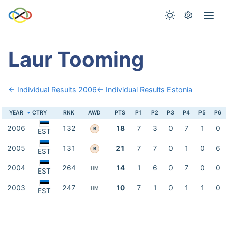
Laur Tooming
← Individual Results 2006
← Individual Results Estonia
YEAR
CTRY
RNK
AWD
PTS
P1
P2
P3
P4
P5
P6
2006
132
18
7
3
0
7
1
0
B
EST
2005
131
21
7
7
0
1
0
6
B
EST
2004
264
14
1
6
0
7
0
0
HM
EST
2003
247
10
7
1
0
1
1
0
HM
EST