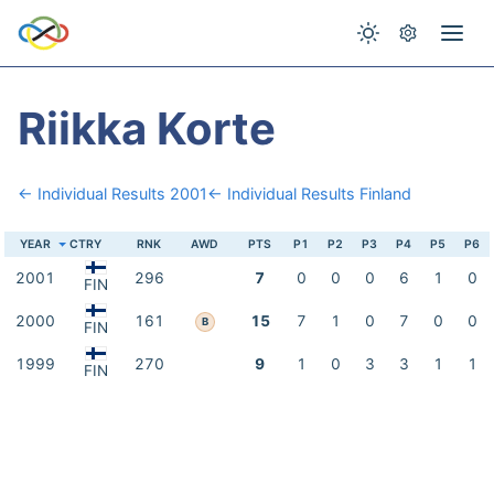
Riikka Korte
← Individual Results 2001
← Individual Results Finland
YEAR
CTRY
RNK
AWD
PTS
P1
P2
P3
P4
P5
P6
2001
296
7
0
0
0
6
1
0
FIN
2000
161
15
7
1
0
7
0
0
B
FIN
1999
270
9
1
0
3
3
1
1
FIN