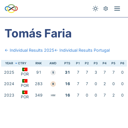
Tomás Faria
← Individual Results 2025
← Individual Results Portugal
YEAR
CTRY
RNK
AWD
PTS
P1
P2
P3
P4
P5
P6
2025
91
31
7
7
3
7
7
0
S
POR
2024
283
16
7
7
0
2
0
0
B
POR
2023
349
16
7
0
0
7
2
0
HM
POR