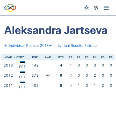
Aleksandra Jartseva
← Individual Results 2013
← Individual Results Estonia
YEAR
CTRY
RNK
AWD
PTS
P1
P2
P3
P4
P5
P6
2013
442
4
1
0
0
3
0
0
EST
2012
373
9
7
0
0
2
0
0
HM
EST
2011
402
8
4
1
0
1
2
0
EST