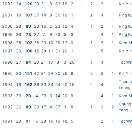
2002
24
120
29
31
8
32
18
2
1
2
2
Kin Yin
2001
19
107
37
14
9
30
16
1
2
4
Ping 
2000
28
80
23
16
2
23
12
4
1
2
1
Ping 
1999
33
73
27
7
8
23
5
3
4
1
Ping 
1998
25
102
28
23
10
29
12
0
1
3
1
Kam M
1997
30
106
15
28
11
31
20
1
5
Kin Yin
1996
27
84
20
21
17
3
3
20
1
4
Tat Wi
1995
20
151
42
21
24
20
36
8
2
3
1
Kin Yin
Thoma
1994
18
162
36
33
34
24
20
15
2
4
Leung
1993
33
70
4
23
0
14
20
9
4
1
Kam M
Chung
1992
26
89
20
17
4
37
3
8
1
2
2
Yang
1991
29
91
5
28
16
19
18
5
2
1
Tat Wi