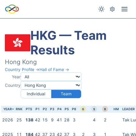
HKG — Team
Results
Hong Kong
Country Profile →
Hall of Fame →
Year
Country
Individual
Team
YEAR
RNK
PTS
P1
P2
P3
P4
P5
P6
HM
LEADER
G
S
B
2026
25
138
42
15
9
41
28
3
4
2
Tak Lu
2025
11
184
42
37
23
42
37
3
2
3
1
Tak Wi