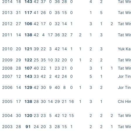
2014
18
143
42
37
0
36
28
0
4
2
Tat Wi
2013
31
117
41
26
0
35
15
0
1
5
Tat Wi
2012
27
106
42
17
0
32
14
1
3
1
2
Tat Wi
2011
14
138
42
4
17
36
32
7
2
1
3
Tat Wi
2010
20
121
39
22
3
42
14
1
1
2
3
Yuk K
2009
29
122
25
35
10
32
20
0
1
2
2
Tat Wi
2008
28
107
40
22
1
23
21
0
3
1
1
Tat Wi
2007
12
143
33
42
2
42
24
0
5
1
Jor Ti
2006
14
129
42
30
9
40
8
0
1
3
2
Jor Ti
2005
17
138
28
30
14
29
21
16
1
3
1
Chi Hi
2004
30
120
23
23
5
42
12
15
2
2
2
Tat Wi
2003
28
91
24
20
3
28
15
1
2
2
1
Tat Wi