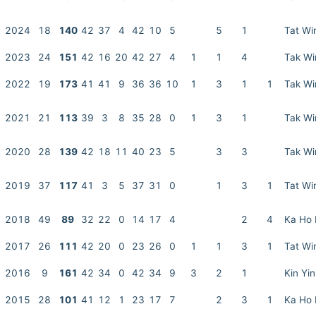
2024
18
140
42
37
4
42
10
5
5
1
Tat Wi
2023
24
151
42
16
20
42
27
4
1
1
4
Tak Wi
2022
19
173
41
41
9
36
36
10
1
3
1
1
Tak Wi
2021
21
113
39
3
8
35
28
0
1
3
1
Tak Wi
2020
28
139
42
18
11
40
23
5
3
3
Tak Wi
2019
37
117
41
3
5
37
31
0
1
3
1
Tat Wi
2018
49
89
32
22
0
14
17
4
2
4
Ka Ho
2017
26
111
42
20
0
23
26
0
1
1
3
1
Tat Wi
2016
9
161
42
34
0
42
34
9
3
2
1
Kin Yin
2015
28
101
41
12
1
23
17
7
2
3
1
Ka Ho