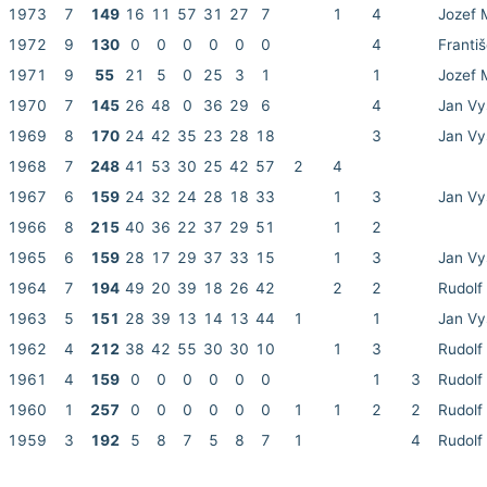
1973
7
149
16
11
57
31
27
7
1
4
Jozef 
1972
9
130
0
0
0
0
0
0
4
Františ
1971
9
55
21
5
0
25
3
1
1
Jozef 
1970
7
145
26
48
0
36
29
6
4
Jan Vy
1969
8
170
24
42
35
23
28
18
3
Jan Vy
1968
7
248
41
53
30
25
42
57
2
4
1967
6
159
24
32
24
28
18
33
1
3
Jan Vy
1966
8
215
40
36
22
37
29
51
1
2
1965
6
159
28
17
29
37
33
15
1
3
Jan Vy
1964
7
194
49
20
39
18
26
42
2
2
Rudolf
1963
5
151
28
39
13
14
13
44
1
1
Jan Vy
1962
4
212
38
42
55
30
30
10
1
3
Rudolf
1961
4
159
0
0
0
0
0
0
1
3
Rudolf
1960
1
257
0
0
0
0
0
0
1
1
2
2
Rudolf
1959
3
192
5
8
7
5
8
7
1
4
Rudolf