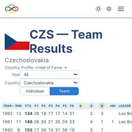
CZS — Team
Results
Czechoslovakia
Country Profile →
Hall of Fame →
Year
Country
Individual
Team
YEAR
RNK
PTS
P1
P2
P3
P4
P5
P6
HM
LEADER
G
S
B
1992
13
134
36
19
17
17
14
31
2
3
Leo B
1991
11
186
28
30
21
35
39
33
4
1
1
Leo B
1990
8
153
17
38
10
31
38
19
5
1