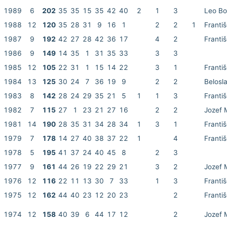
1989
6
202
35
35
15
35
42
40
2
1
3
Leo B
1988
12
120
35
28
31
9
16
1
2
2
1
Františ
1987
9
192
42
27
28
42
36
17
4
2
Františ
1986
9
149
14
35
1
31
35
33
3
3
1985
12
105
22
31
1
15
14
22
3
1
Františ
1984
13
125
30
24
7
36
19
9
2
2
Belosl
1983
8
142
28
24
29
35
21
5
1
1
3
Františ
1982
7
115
27
1
23
21
27
16
2
2
Jozef 
1981
14
190
28
35
31
34
28
34
1
3
1
Františ
1979
7
178
14
27
40
38
37
22
1
4
Františ
1978
5
195
41
37
24
40
45
8
2
3
1977
9
161
44
26
19
22
29
21
3
2
Jozef 
1976
12
116
22
11
13
30
7
33
1
3
Františ
1975
12
162
44
40
23
12
20
23
2
Františ
1974
12
158
40
39
6
44
17
12
2
Jozef 