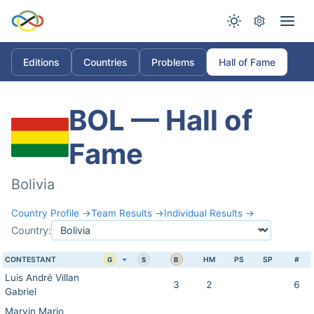
Editions
Countries
Problems
Hall of Fame
BOL — Hall of
Fame
Bolivia
Country Profile →
Team Results →
Individual Results →
Country:
CONTESTANT
HM
PS
SP
#
G
S
B
Luis André Villan
3
2
6
Gabriel
Marvin Mario