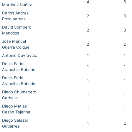
4
5
Martinez Nuñez
Carlos Andres
2
3
Pozo Vargas
David Sompero
2
3
Mendoza
Jose Manuel
2
2
Guerra Colque
Antonio Duvravcic
1
1
Denis Farid
1
1
Arancibia Bobarin
Denis Farid
1
1
Arancibia Bobarin
Diego Chumacero
1
1
Carballo
Diego Matias
1
1
Cazon Tejerina
Diego Salazar
1
2
Gutiérrez