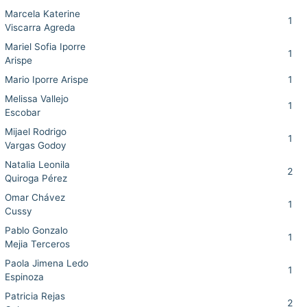
Marcela Katerine
1
Viscarra Agreda
Mariel Sofia Iporre
1
Arispe
Mario Iporre Arispe
1
Melissa Vallejo
1
Escobar
Mijael Rodrigo
1
Vargas Godoy
Natalia Leonila
2
Quiroga Pérez
Omar Chávez
1
Cussy
Pablo Gonzalo
1
Mejia Terceros
Paola Jimena Ledo
1
Espinoza
Patricia Rejas
2