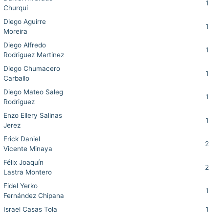
1
Churqui
Diego Aguirre
1
Moreira
Diego Alfredo
1
Rodriguez Martinez
Diego Chumacero
1
Carballo
Diego Mateo Saleg
1
Rodriguez
Enzo Ellery Salinas
1
Jerez
Erick Daniel
2
Vicente Minaya
Félix Joaquín
2
Lastra Montero
Fidel Yerko
1
Fernández Chipana
Israel Casas Tola
1