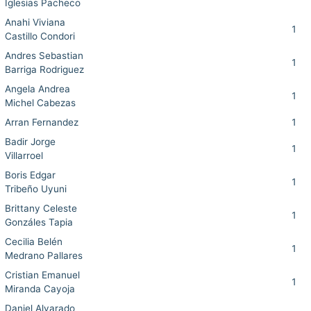
Iglesias Pacheco
Anahi Viviana
1
Castillo Condori
Andres Sebastian
1
Barriga Rodriguez
Angela Andrea
1
Michel Cabezas
Arran Fernandez
1
Badir Jorge
1
Villarroel
Boris Edgar
1
Tribeño Uyuni
Brittany Celeste
1
Gonzáles Tapia
Cecilia Belén
1
Medrano Pallares
Cristian Emanuel
1
Miranda Cayoja
Daniel Alvarado