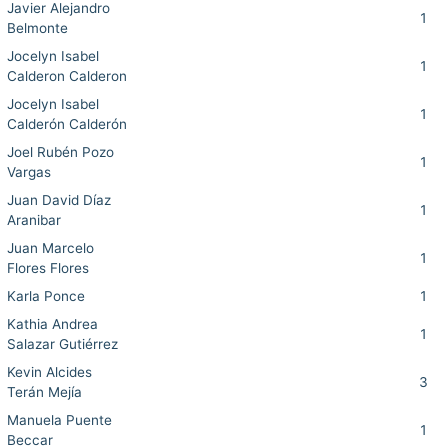
Javier Alejandro
1
Belmonte
Jocelyn Isabel
1
Calderon Calderon
Jocelyn Isabel
1
Calderón Calderón
Joel Rubén Pozo
1
Vargas
Juan David Díaz
1
Aranibar
Juan Marcelo
1
Flores Flores
Karla Ponce
1
Kathia Andrea
1
Salazar Gutiérrez
Kevin Alcides
3
Terán Mejía
Manuela Puente
1
Beccar