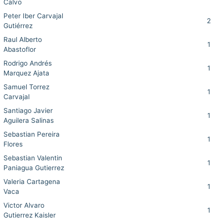
Calvo
Peter Iber Carvajal
2
Gutiérrez
Raul Alberto
1
Abastoflor
Rodrigo Andrés
1
Marquez Ajata
Samuel Torrez
1
Carvajal
Santiago Javier
1
Aguilera Salinas
Sebastian Pereira
1
Flores
Sebastian Valentin
1
Paniagua Gutierrez
Valeria Cartagena
1
Vaca
Victor Alvaro
1
Gutierrez Kaisler