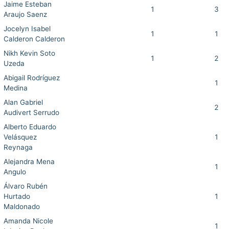
Jaime Esteban
1
3
Araujo Saenz
Jocelyn Isabel
1
1
Calderon Calderon
Nikh Kevin Soto
1
2
Uzeda
Abigail Rodríguez
1
Medina
Alan Gabriel
2
Audivert Serrudo
Alberto Eduardo
Velásquez
1
Reynaga
Alejandra Mena
1
Angulo
Álvaro Rubén
Hurtado
1
Maldonado
Amanda Nicole
1