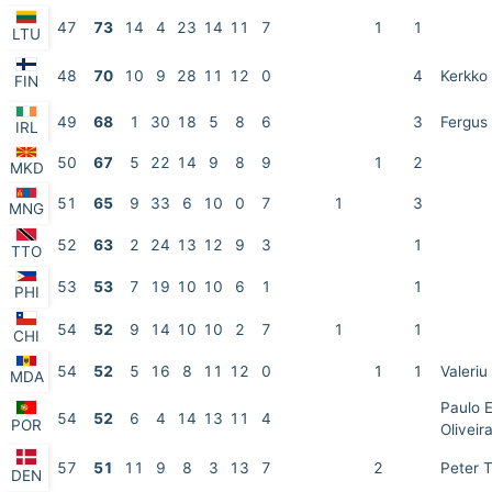
47
73
14
4
23
14
11
7
1
1
LTU
48
70
10
9
28
11
12
0
4
Kerkko
FIN
49
68
1
30
18
5
8
6
3
Fergus
IRL
50
67
5
22
14
9
8
9
1
2
MKD
51
65
9
33
6
10
0
7
1
3
MNG
52
63
2
24
13
12
9
3
1
TTO
53
53
7
19
10
10
6
1
1
PHI
54
52
9
14
10
10
2
7
1
1
CHI
54
52
5
16
8
11
12
0
1
1
Valeriu
MDA
Paulo 
54
52
6
4
14
13
11
4
POR
Oliveir
57
51
11
9
8
3
13
7
2
Peter 
DEN