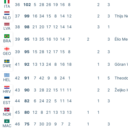
36
102
5
28
26
19
16
8
2
3
ITA
37
99
16
34
15
8
14
12
2
3
Thijs 
NLD
38
98
21
20
17
12
14
14
3
1
LVA
39
95
13
35
16
10
14
7
2
3
Élio M
BRA
39
95
15
28
12
17
15
8
2
3
GEO
41
92
13
13
24
8
16
18
1
3
Göran
SWE
42
91
7
42
9
8
24
1
1
5
Theodo
HEL
43
90
3
28
22
15
11
11
2
2
Željko 
HRV
44
82
6
24
22
5
11
14
1
3
EST
45
80
12
8
21
13
13
13
1
1
NOR
46
75
7
30
20
9
7
2
1
3
MAC