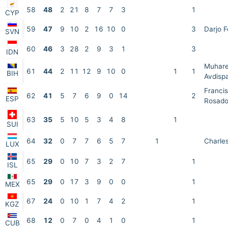
58
48
2
21
8
7
7
3
1
CYP
59
47
9
10
2
16
10
0
3
Darjo F
SVN
60
46
3
28
2
9
3
1
3
IDN
Muhar
61
44
2
11
12
9
10
0
1
1
BIH
Avdisp
Francis
62
41
5
7
6
9
0
14
2
ESP
Rosad
63
35
5
10
5
3
4
8
1
SUI
64
32
0
7
7
6
5
7
1
Charle
LUX
65
29
0
10
7
3
2
7
1
ISL
65
29
0
17
3
9
0
0
1
MEX
67
24
0
10
1
7
4
2
1
KGZ
68
12
0
7
0
4
1
0
1
CUB