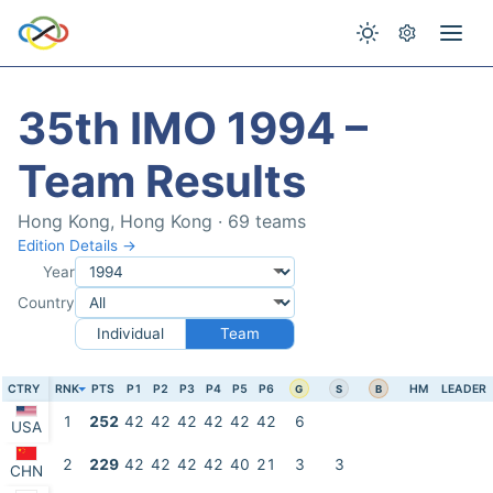
35th IMO 1994 –
Team Results
Hong Kong, Hong Kong · 69 teams
Edition Details →
Year
Country
Individual
Team
CTRY
RNK
PTS
P1
P2
P3
P4
P5
P6
HM
LEADER
G
S
B
1
252
42
42
42
42
42
42
6
USA
2
229
42
42
42
42
40
21
3
3
CHN