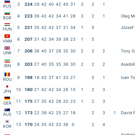
3
224
29
42
40
42
40
31
3
2
1
RUS
4
223
36
42
42
34
41
28
3
2
1
Oleg M
BGR
5
221
35
42
42
37
31
34
1
5
József 
HUN
6
207
31
42
34
39
38
23
1
5
VNM
7
206
36
40
37
28
35
30
2
2
2
Tony G
UNK
8
203
27
40
35
35
36
30
2
2
2
Asadol
IRN
9
198
18
42
37
41
33
27
5
1
Ioan T
ROU
10
180
21
42
42
34
26
15
1
2
3
JPN
11
175
27
35
42
28
20
23
1
2
3
GER
12
173
22
39
42
25
27
18
2
3
1
David 
AUS
13
170
24
35
42
33
36
0
2
4
KOR
Andrze