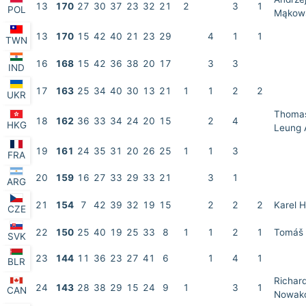
13
170
27
30
37
23
32
21
2
3
1
POL
Mąkow
13
170
15
42
40
21
23
29
4
1
1
TWN
16
168
15
42
36
38
20
17
3
3
IND
17
163
25
34
40
30
13
21
1
1
2
2
UKR
Thoma
18
162
36
33
34
24
20
15
2
4
HKG
Leung 
19
161
24
35
31
20
26
25
1
1
3
FRA
20
159
16
27
33
29
33
21
3
1
ARG
21
154
7
42
39
32
19
15
2
2
2
Karel 
CZE
22
150
25
40
19
25
33
8
1
1
2
1
Tomáš 
SVK
23
144
11
36
23
27
41
6
1
4
1
BLR
Richar
24
143
28
38
29
15
24
9
1
3
1
CAN
Nowak