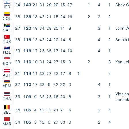
24
143
21
31
29
20
15
27
1
4
1
Shay G
ISR
26
136
18
42
21
15
24
16
2
2
2
COL
27
120
19
34
28
20
11
8
3
1
John 
SAF
28
118
13
42
24
20
14
5
4
2
Semih 
TUR
29
116
17
23
35
17
14
10
4
1
NZL
29
116
10
31
24
27
15
9
2
3
Yan Lo
SGP
31
114
11
33
22
23
17
8
1
2
AUT
32
110
17
33
6
22
32
0
4
1
ARM
Vichian
33
106
9
32
23
16
20
6
3
1
THA
Laohak
34
105
4
42
12
21
21
5
2
4
BEL
34
105
3
42
0
27
33
0
2
4
MAR