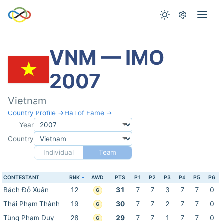
VNM — IMO
2007
Vietnam
Country Profile →
Hall of Fame →
Year
Country
Individual
Team
CONTESTANT
RNK
AWD
PTS
P1
P2
P3
P4
P5
P6
Bách Đỗ Xuân
12
31
7
7
3
7
7
0
G
Thái Phạm Thành
19
30
7
7
2
7
7
0
G
Tùng Phạm Duy
28
29
7
7
1
7
7
0
G