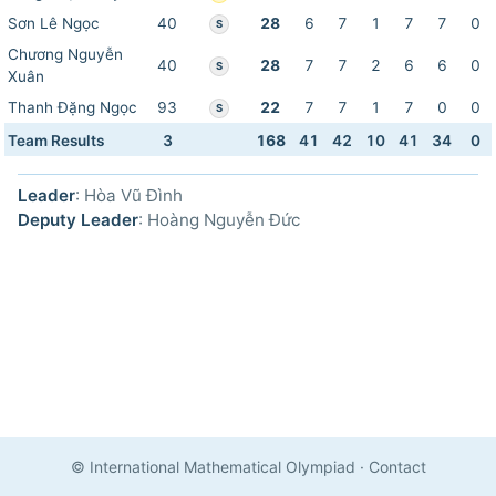
Sơn Lê Ngọc
40
28
6
7
1
7
7
0
S
Chương Nguyễn
40
28
7
7
2
6
6
0
S
Xuân
Thanh Đặng Ngọc
93
22
7
7
1
7
0
0
S
Team Results
3
168
41
42
10
41
34
0
Leader
: Hòa Vũ Đình
Deputy Leader
: Hoàng Nguyễn Đức
© International Mathematical Olympiad
·
Contact