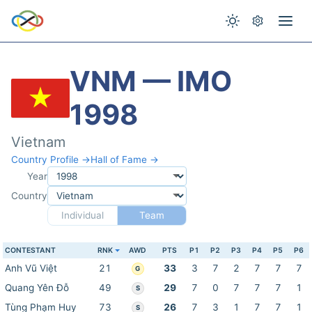
VNM — IMO
1998
Vietnam
Country Profile →
Hall of Fame →
Year
Country
Individual
Team
CONTESTANT
RNK
AWD
PTS
P1
P2
P3
P4
P5
P6
Anh Vũ Việt
21
33
3
7
2
7
7
7
G
Quang Yên Đỗ
49
29
7
0
7
7
7
1
S
Tùng Phạm Huy
73
26
7
3
1
7
7
1
S