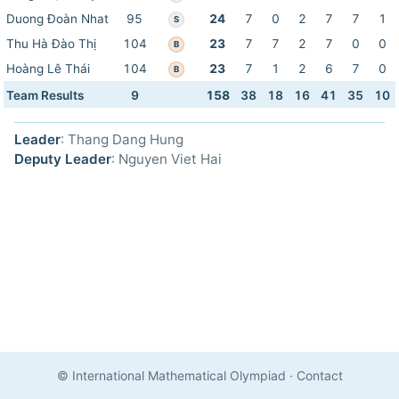
Duong Đoàn Nhat
95
24
7
0
2
7
7
1
S
Thu Hà Đào Thị
104
23
7
7
2
7
0
0
B
Hoàng Lê Thái
104
23
7
1
2
6
7
0
B
Team Results
9
158
38
18
16
41
35
10
Leader
: Thang Dang Hung
Deputy Leader
: Nguyen Viet Hai
© International Mathematical Olympiad
·
Contact