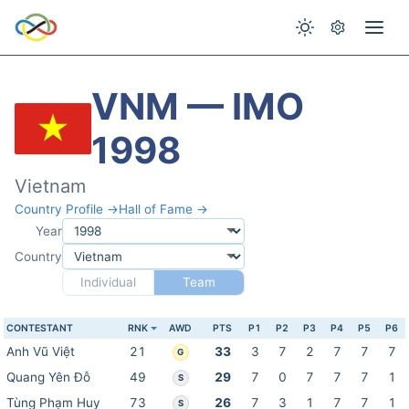
VNM — IMO
1998
Vietnam
Country Profile →
Hall of Fame →
Year
Country
Individual
Team
CONTESTANT
RNK
AWD
PTS
P1
P2
P3
P4
P5
P6
Anh Vũ Việt
21
33
3
7
2
7
7
7
G
Quang Yên Đỗ
49
29
7
0
7
7
7
1
S
Tùng Phạm Huy
73
26
7
3
1
7
7
1
S