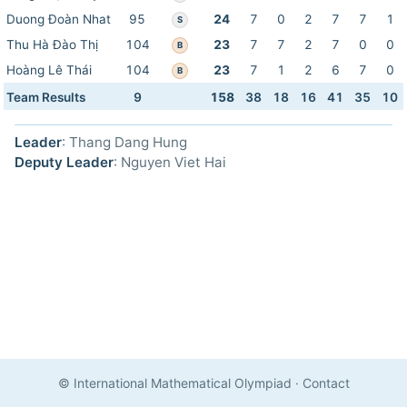
Duong Đoàn Nhat
95
24
7
0
2
7
7
1
S
Thu Hà Đào Thị
104
23
7
7
2
7
0
0
B
Hoàng Lê Thái
104
23
7
1
2
6
7
0
B
Team Results
9
158
38
18
16
41
35
10
Leader
: Thang Dang Hung
Deputy Leader
: Nguyen Viet Hai
© International Mathematical Olympiad
·
Contact