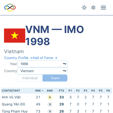
VNM — IMO
1998
Vietnam
Country Profile →
Hall of Fame →
Year
Country
Individual
Team
CONTESTANT
RNK
AWD
PTS
P1
P2
P3
P4
P5
P6
Anh Vũ Việt
21
33
3
7
2
7
7
7
G
Quang Yên Đỗ
49
29
7
0
7
7
7
1
S
Tùng Phạm Huy
73
26
7
3
1
7
7
1
S