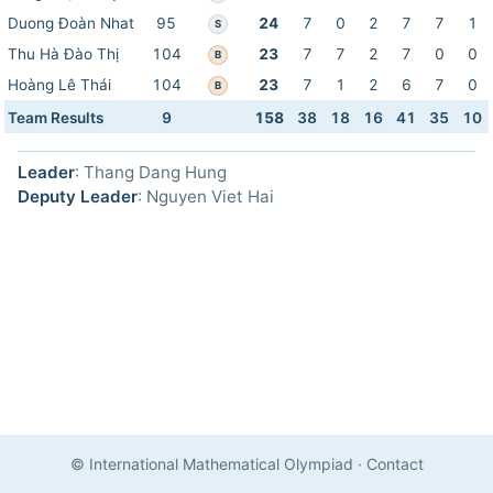
Duong Đoàn Nhat
95
24
7
0
2
7
7
1
S
Thu Hà Đào Thị
104
23
7
7
2
7
0
0
B
Hoàng Lê Thái
104
23
7
1
2
6
7
0
B
Team Results
9
158
38
18
16
41
35
10
Leader
: Thang Dang Hung
Deputy Leader
: Nguyen Viet Hai
© International Mathematical Olympiad
·
Contact