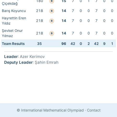
180
15
7
0
1
7
0
0
B
Çiçekdağ
Barış Koyuncu
218
14
7
0
0
7
0
0
B
Hayrettin Eren
218
14
7
0
0
7
0
0
B
Yıldız
Şevket Onur
218
14
7
0
0
7
0
0
B
Yılmaz
Team Results
35
96
42
0
2
42
9
1
Leader
: Azer Kerimov
Deputy Leader
: Şahin Emrah
© International Mathematical Olympiad
·
Contact