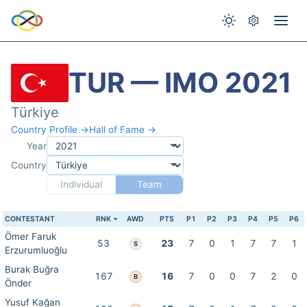
TUR — IMO 2021
Türkiye
Country Profile →
Hall of Fame →
Year
Country
Individual
Team
CONTESTANT
RNK
AWD
PTS
P1
P2
P3
P4
P5
P6
Ömer Faruk
53
23
7
0
1
7
7
1
S
Erzurumluoğlu
Burak Buğra
167
16
7
0
0
7
2
0
B
Önder
Yusuf Kağan