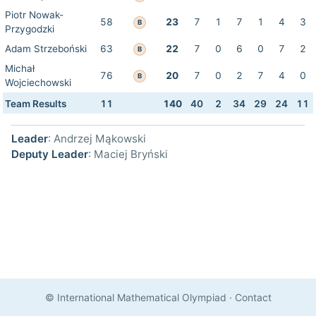
Piotr Nowak-
58
23
7
1
7
1
4
3
B
Przygodzki
Adam Strzeboński
63
22
7
0
6
0
7
2
B
Michał
76
20
7
0
2
7
4
0
B
Wojciechowski
Team Results
11
140
40
2
34
29
24
11
Leader
: Andrzej Mąkowski
Deputy Leader
: Maciej Bryński
© International Mathematical Olympiad
·
Contact