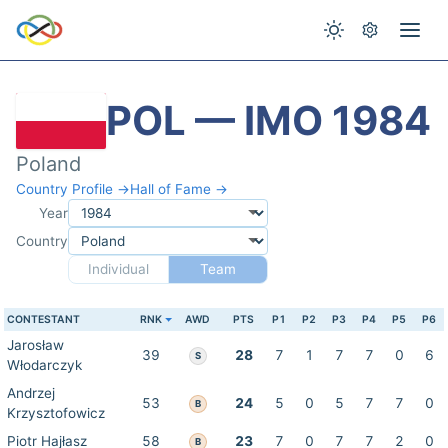
POL — IMO 1984
Poland
Country Profile →
Hall of Fame →
Year
Country
Individual
Team
CONTESTANT
RNK
AWD
PTS
P1
P2
P3
P4
P5
P6
Jarosław
39
28
7
1
7
7
0
6
S
Włodarczyk
Andrzej
53
24
5
0
5
7
7
0
B
Krzysztofowicz
Piotr Hajłasz
58
23
7
0
7
7
2
0
B