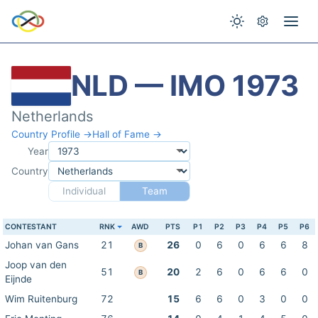
NLD — IMO 1973
Netherlands
Country Profile →
Hall of Fame →
Year
Country
Individual
Team
CONTESTANT
RNK
AWD
PTS
P1
P2
P3
P4
P5
P6
Johan van Gans
21
26
0
6
0
6
6
8
B
Joop van den
51
20
2
6
0
6
6
0
B
Eijnde
Wim Ruitenburg
72
15
6
6
0
3
0
0