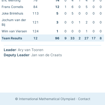
Eric Menting
76
14
0
4
1
4
5
0
Frans Cornelis
84
12
1
6
0
5
0
0
Joke Brinkhuis
113
5
0
5
0
0
0
0
Jochum van der
121
3
0
0
1
2
0
0
Bij
Wim van Viersen
124
1
0
0
0
1
0
0
Team Results
12
96
9
33
2
27
17
8
Leader
: Ary van Tooren
Deputy Leader
: Jan van de Craats
© International Mathematical Olympiad
·
Contact