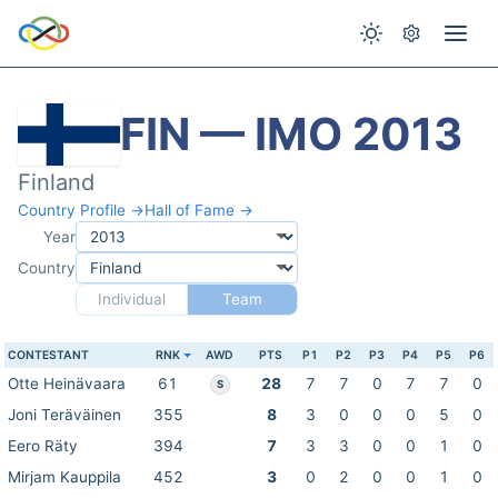
FIN — IMO 2013
Finland
Country Profile →
Hall of Fame →
Year
Country
Individual
Team
CONTESTANT
RNK
AWD
PTS
P1
P2
P3
P4
P5
P6
Otte Heinävaara
61
28
7
7
0
7
7
0
S
Joni Teräväinen
355
8
3
0
0
0
5
0
Eero Räty
394
7
3
3
0
0
1
0
Mirjam Kauppila
452
3
0
2
0
0
1
0