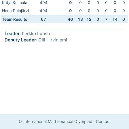
Katja Kulmala
494
0
0
0
0
0
0
0
Neea Palojärvi
494
0
0
0
0
0
0
0
Team Results
67
46
13
12
0
7
14
0
Leader
: Kerkko Luosto
Deputy Leader
: Olli Hirviniemi
© International Mathematical Olympiad
·
Contact