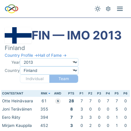
FIN — IMO 2013
Finland
Country Profile →
Hall of Fame →
Year
Country
Individual
Team
CONTESTANT
RNK
AWD
PTS
P1
P2
P3
P4
P5
P6
Otte Heinävaara
61
28
7
7
0
7
7
0
S
Joni Teräväinen
355
8
3
0
0
0
5
0
Eero Räty
394
7
3
3
0
0
1
0
Mirjam Kauppila
452
3
0
2
0
0
1
0