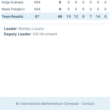
Katja Kulmala
494
0
0
0
0
0
0
0
Neea Palojärvi
494
0
0
0
0
0
0
0
Team Results
67
46
13
12
0
7
14
0
Leader
: Kerkko Luosto
Deputy Leader
: Olli Hirviniemi
© International Mathematical Olympiad
·
Contact