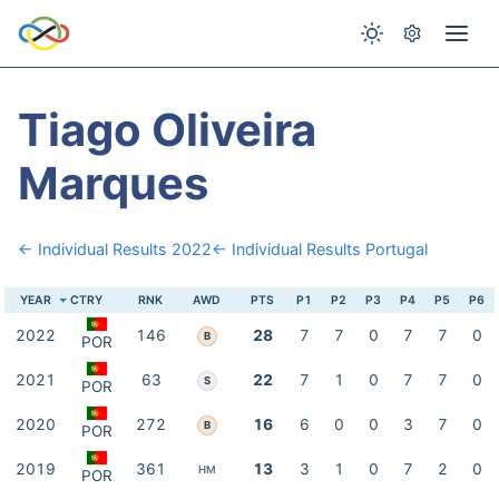
Tiago Oliveira
Marques
← Individual Results 2022
← Individual Results Portugal
YEAR
CTRY
RNK
AWD
PTS
P1
P2
P3
P4
P5
P6
2022
146
28
7
7
0
7
7
0
B
POR
2021
63
22
7
1
0
7
7
0
S
POR
2020
272
16
6
0
0
3
7
0
B
POR
2019
361
13
3
1
0
7
2
0
HM
POR