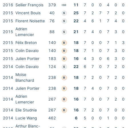
2016
Sellier François
379
11
7
0
0
4
0
0
HM
2015
Vincent Bouis
40
25
7
2
7
7
2
0
S
2015
Florent Noisette
76
22
4
6
1
7
4
0
S
Adrien
2015
88
21
7
4
0
7
3
0
S
Lemercier
2015
Félix Breton
140
18
7
0
0
7
1
3
B
2015
Colin Davalo
140
18
7
1
0
7
3
0
B
2015
Julien Portier
183
16
4
3
0
6
3
0
B
2014
Colin Davalo
124
22
6
7
0
7
2
0
S
Moïse
2014
238
18
7
2
0
7
2
0
B
Blanchard
2014
Julien Portier
238
18
7
4
0
7
0
0
B
Adrien
2014
267
16
7
0
0
7
2
0
B
Lemercier
2014
Elie Studnia
267
16
7
2
0
7
0
0
B
2014
Lucie Wang
462
6
5
0
0
1
0
0
Arthur Blanc-