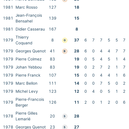
1981
Marc Rosso
127
18
Jean-François
1981
139
15
Bensahel
1981
Didier Casserau
167
8
Thierry
1979
8
37
6
7
7
5
5
7
G
Coquand
1979
Georges Quenot
41
28
6
0
4
4
7
7
B
1979
Pierre Colmez
83
19
0
5
4
5
1
4
1979
Johan Yebbou
83
19
0
2
7
2
1
7
1979
Pierre Franck
107
15
0
0
4
4
1
6
1979
Marc Bellon
111
14
0
0
7
5
0
2
1979
Michel Levy
123
12
0
4
0
5
1
2
Pierre-Francois
1979
126
11
2
0
1
2
0
6
Berger
Pierre Gilles
1978
20
28
S
Lemarié
1978
Georges Quenot
23
27
S