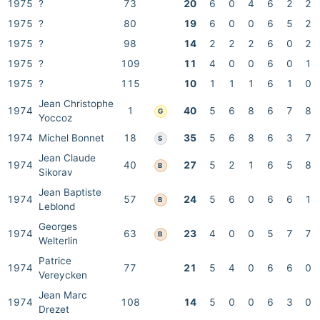
1975
?
73
20
6
0
4
6
2
2
1975
?
80
19
6
0
0
6
5
2
1975
?
98
14
2
2
2
6
0
2
1975
?
109
11
4
0
0
6
0
1
1975
?
115
10
1
1
1
6
1
0
Jean Christophe
1974
1
40
5
6
8
6
7
8
G
Yoccoz
1974
Michel Bonnet
18
35
5
6
8
6
3
7
S
Jean Claude
1974
40
27
5
2
1
6
5
8
B
Sikorav
Jean Baptiste
1974
57
24
5
6
0
6
6
1
B
Leblond
Georges
1974
63
23
4
0
0
5
7
7
B
Welterlin
Patrice
1974
77
21
5
4
0
6
6
0
Vereycken
Jean Marc
1974
108
14
5
0
0
6
3
0
Drezet