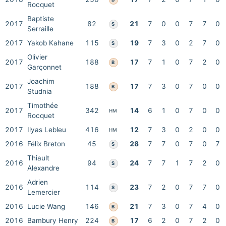
Rocquet
Baptiste
2017
82
21
7
0
0
7
7
0
S
Serraille
2017
Yakob Kahane
115
19
7
3
0
2
7
0
S
Olivier
2017
188
17
7
1
0
7
2
0
B
Garçonnet
Joachim
2017
188
17
7
3
0
7
0
0
B
Studnia
Timothée
2017
342
14
6
1
0
7
0
0
HM
Rocquet
2017
Ilyas Lebleu
416
12
7
3
0
2
0
0
HM
2016
Félix Breton
45
28
7
7
0
7
0
7
S
Thiault
2016
94
24
7
7
1
7
2
0
S
Alexandre
Adrien
2016
114
23
7
2
0
7
7
0
S
Lemercier
2016
Lucie Wang
146
21
7
3
0
7
4
0
B
2016
Bambury Henry
224
17
6
2
0
7
2
0
B