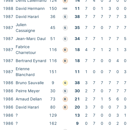
1988
Denis Lallemand
124
14
7
4
0
3
0
0
B
1988
David Hermann
150
11
7
0
1
3
0
0
HM
1987
David Harari
36
38
7
7
7
7
7
3
S
Julien
1987
45
35
7
7
0
7
7
7
S
Cassaigne
1987
Jean-Marc Daul
51
34
7
7
1
7
7
5
S
Fabrice
1987
116
18
4
7
1
2
1
3
B
Charretour
1987
Bertrand Eynard
116
18
7
7
0
0
4
0
B
Erienne
1987
151
11
1
0
0
7
0
3
Blanchard
1986
Bruno Sauvalle
9
38
3
7
7
7
7
7
G
1986
Peirre Meyer
30
30
2
7
0
7
7
7
S
1986
Arnaud Delian
73
21
2
7
1
5
6
0
B
1986
David Harari
80
20
3
7
0
0
7
3
B
1986
?
129
13
2
7
0
0
3
1
1986
?
162
9
0
7
0
0
2
0