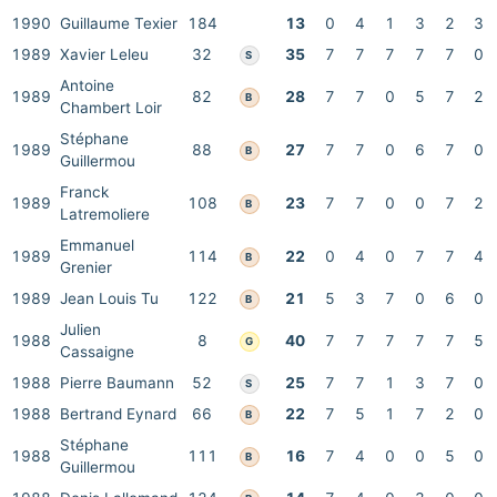
1990
Guillaume Texier
184
13
0
4
1
3
2
3
1989
Xavier Leleu
32
35
7
7
7
7
7
0
S
Antoine
1989
82
28
7
7
0
5
7
2
B
Chambert Loir
Stéphane
1989
88
27
7
7
0
6
7
0
B
Guillermou
Franck
1989
108
23
7
7
0
0
7
2
B
Latremoliere
Emmanuel
1989
114
22
0
4
0
7
7
4
B
Grenier
1989
Jean Louis Tu
122
21
5
3
7
0
6
0
B
Julien
1988
8
40
7
7
7
7
7
5
G
Cassaigne
1988
Pierre Baumann
52
25
7
7
1
3
7
0
S
1988
Bertrand Eynard
66
22
7
5
1
7
2
0
B
Stéphane
1988
111
16
7
4
0
0
5
0
B
Guillermou