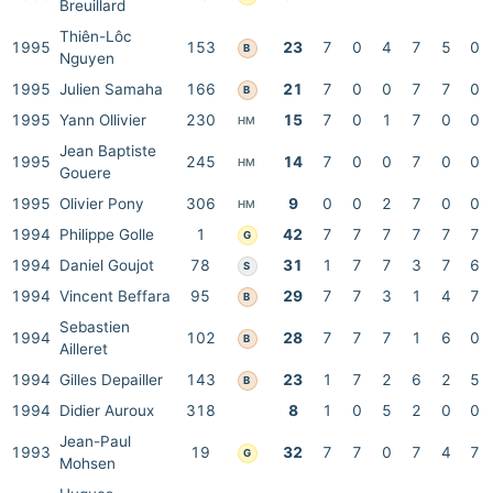
Breuillard
Thiên-Lôc
1995
153
23
7
0
4
7
5
0
B
Nguyen
1995
Julien Samaha
166
21
7
0
0
7
7
0
B
1995
Yann Ollivier
230
15
7
0
1
7
0
0
HM
Jean Baptiste
1995
245
14
7
0
0
7
0
0
HM
Gouere
1995
Olivier Pony
306
9
0
0
2
7
0
0
HM
1994
Philippe Golle
1
42
7
7
7
7
7
7
G
1994
Daniel Goujot
78
31
1
7
7
3
7
6
S
1994
Vincent Beffara
95
29
7
7
3
1
4
7
B
Sebastien
1994
102
28
7
7
7
1
6
0
B
Ailleret
1994
Gilles Depailler
143
23
1
7
2
6
2
5
B
1994
Didier Auroux
318
8
1
0
5
2
0
0
Jean-Paul
1993
19
32
7
7
0
7
4
7
G
Mohsen